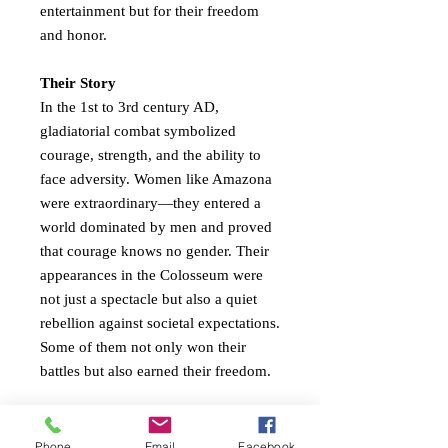
entertainment but for their freedom
and honor.
Their Story
In the 1st to 3rd century AD,
gladiatorial combat symbolized
courage, strength, and the ability to
face adversity. Women like Amazona
were extraordinary—they entered a
world dominated by men and proved
that courage knows no gender. Their
appearances in the Colosseum were
not just a spectacle but also a quiet
rebellion against societal expectations.
Some of them not only won their
battles but also earned their freedom.
The Artwork
This painting portrays Amazona
Phone
Email
Facebook