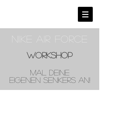
Nike air Force
Workshop
Mal deine
eigenen
Senkers
an!