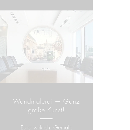
Wandmalerei — Ganz
große Kunst!
Es ist wirklich. Gemalt.