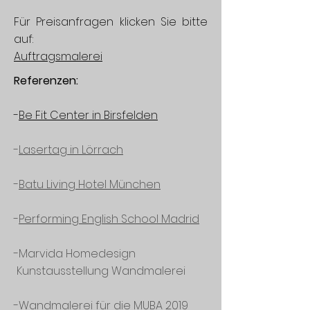
Für Preisanfragen klicken Sie bitte
auf:
Auftragsmalerei
Referenzen:
-
Be Fit Center in Birsfelden
-
Lasertag in Lörrach
-
Batu Living Hotel München
-
Performing English School Madrid
-Marvida Homedesign
Kunstausstellung Wandmalerei
-Wandmalerei für die MUBA 2019