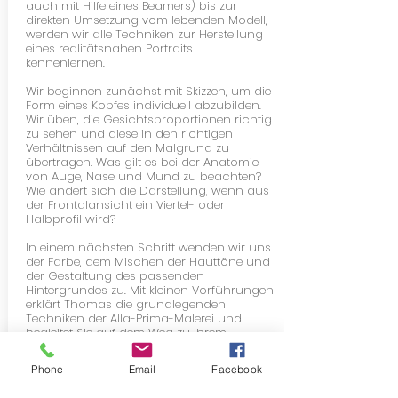
auch mit Hilfe eines Beamers) bis zur
direkten Umsetzung vom lebenden Modell,
werden wir alle Techniken zur Herstellung
eines realitätsnahen Portraits
kennenlernen.
Wir beginnen zunächst mit Skizzen, um die
Form eines Kopfes individuell abzubilden.
Wir üben, die Gesichtsproportionen richtig
zu sehen und diese in den richtigen
Verhältnissen auf den Malgrund zu
übertragen. Was gilt es bei der Anatomie
von Auge, Nase und Mund zu beachten?
Wie ändert sich die Darstellung, wenn aus
der Frontalansicht ein Viertel- oder
Halbprofil wird?
In einem nächsten Schritt wenden wir uns
der Farbe, dem Mischen der Hauttöne und
der Gestaltung des passenden
Hintergrundes zu. Mit kleinen Vorführungen
erklärt Thomas die grundlegenden
Techniken der Alla-Prima-Malerei und
begleitet Sie auf dem Weg zu Ihrem
individuellen Stil. Ziel ist es, am Ende in der
Lage zu sein, alleine von der ersten Skizze
Phone
Email
Facebook
bis zum fertigen Bild ansprechende,
ähnliche Portraits anzufertigen.