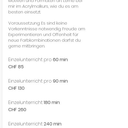
Motiven und Formaten an. Lerne bei
mir im Acrylmalkurs, wie du es am
besten einsetzt.
Voraussetzung: Es sind keine
Vorkenntnisse notwendig. Freude am
Experimentieren und Offenheit für
neue Farbkombinationen darfst du
gerne mitbringen.
Einzelunterricht pro
60 min
:
CHF 85
Einzelunterricht pro
90 min
:
CHF 130
Einzelunterricht
180 min
:
CHF 260
Einzelunterricht
240 min
: