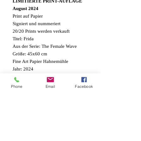
LIMITIERTE PRINT-AUFLAGE
August 2024
Print auf Papier
Signiert und nummeriert
20/20 Prints werden verkauft
Titel: Frida
Aus der Serie: The Female Wave
Größe: 45x60 cm
Fine Art Papier Hahnemühle
Jahr: 2024
Nicht gerahmt – kann separat bestellt
Phone
Email
Facebook
werden
Kommt mit einem Echtheitszertifikat
• Internationaler Versand
• Versand und Steuern nicht
inbegriffen