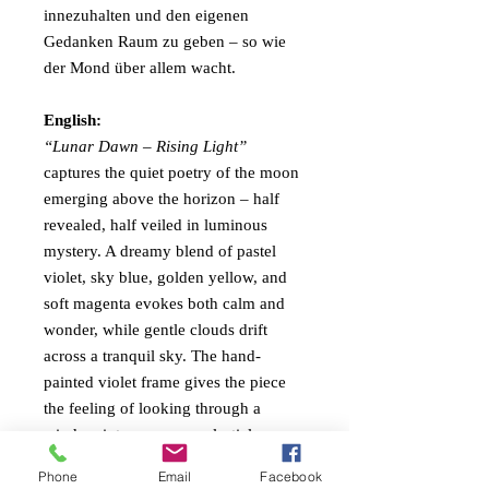
innezuhalten und den eigenen
Gedanken Raum zu geben – so wie
der Mond über allem wacht.
English:
“Lunar Dawn – Rising Light”
captures the quiet poetry of the moon
emerging above the horizon – half
revealed, half veiled in luminous
mystery. A dreamy blend of pastel
violet, sky blue, golden yellow, and
soft magenta evokes both calm and
wonder, while gentle clouds drift
across a tranquil sky. The hand-
painted violet frame gives the piece
the feeling of looking through a
window into a serene, celestial
moment.
Phone
Email
Facebook
Created with oil and gold spray on